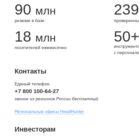
90
239
млн
резюме в базе
проверенны
18
50
млн
инструменто
посетителей ежемесячно
с персонал
Контакты
Единый телефон
+7 800 100-64-27
звонок из регионов России бесплатный
Региональные офисы HeadHunter
Москва
Инвесторам
внутригородская территория