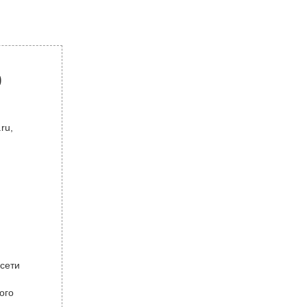
р
ru,
 сети
ого