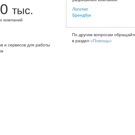
0
тыс.
Логотип
Брендбук
х компаний
+
По другим вопросам обращайт
в раздел
«Помощь»
в и сервисов для работы
ом
Санкт-Петербург
Я
ул. Жуковского, д. 19, особняк
ул