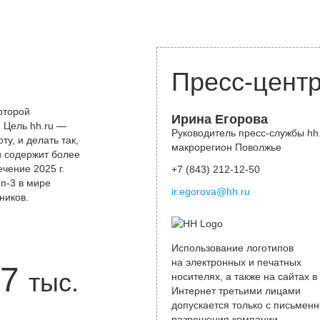
Пресс-цент
оторой
Ирина Егорова
 Цель hh.ru —
Руководитель пресс-службы hh.
у, и делать так,
макрорегион Поволжье
и содержит более
чение 2025 г.
+7 (843) 212-12-50
оп-3 в мире
ir.egorova@hh.ru
ников.
Использование логотипов
на электронных и печатных
7
тыс.
носителях, а также на сайтах в
Интернет третьими лицами
допускается только с письменн
разрешения компании.