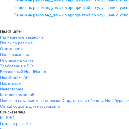
pr@ural.hh.ru
Перечень рекомендуемых мероприятий по улучшению услов
Перечень рекомендуемых мероприятий по улучшению усло
Новосибирск
ул. Большевистская, д. 35,
HeadHunter
помещение 21
Размещение вакансий
Поиск по резюме
+7 383 207-94-64
О компании
pr@nsk.hh.ru
Наши вакансии
Реклама на сайте
Требования к ПО
Безопасный HeadHunter
HeadHunter API
Партнерам
Инвесторам
Каталог компаний
Поиск по вакансиям в Тепловке (Саратовская область, Новобурасс
Сетка: соцсеть для нетворкинга
Соискателям
hh PRO
Готовое резюме